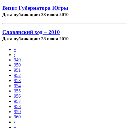
Визит Губернатора Югры
Дата публикации: 28 июня 2010
Славянский ход – 2010
Дата публикации: 28 июня 2010
«
‹
949
950
951
952
953
954
955
956
957
958
959
960
›
»